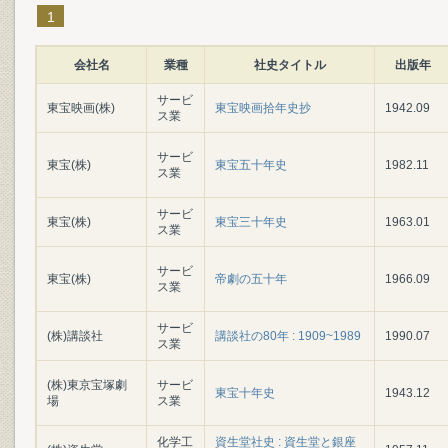
1
会社名
業種
社史タイトル
出版年
サービ
東宝映画(株)
東宝映画拾年史抄
1942.09
ス業
サービ
東宝(株)
東宝五十年史
1982.11
ス業
サービ
東宝(株)
東宝三十年史
1963.01
ス業
サービ
東宝(株)
帝劇の五十年
1966.09
ス業
サービ
(株)講談社
講談社の80年 : 1909~1989
1990.07
ス業
(株)東京宝塚劇
サービ
東宝十年史
1943.12
場
ス業
化学工
資生堂社史 : 資生堂と銀座