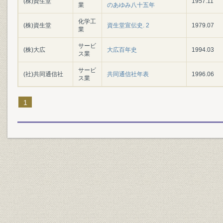
(株)資生堂
1957.11
業
のあゆみ八十五年
化学工
(株)資生堂
資生堂宣伝史. 2
1979.07
業
サービ
(株)大広
大広百年史
1994.03
ス業
サービ
(社)共同通信社
共同通信社年表
1996.06
ス業
1