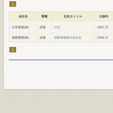
1
会社名
業種
社史タイトル
出版年
日本通運(株)
陸運
社史
1962.10
国際通運(株)
陸運
国際通運株式会社史
1938.12
1