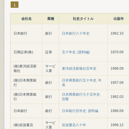
1
会社名
業種
社史タイトル
出版年
日本銀行
銀行
日本銀行八十年史
1962.10
日興証券(株)
証券
五十年史. [資料編]
1970.09
(株)東洋経済新
サービ
東洋経済新報社百年史
1996.09
報社
ス業
(株)日本興業銀
日本興業銀行五十年史. 年
銀行
1957.09
行
表
(株)日本興業銀
日本興業銀行七十五年史.
銀行
1982.03
行
別冊
日本銀行
銀行
日本銀行百年史. 資料編
1986.09
サービ
(株)岩波書店
岩波書店八十年
1996.12
ス業