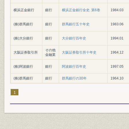
横浜正金銀行
銀行
横浜正金銀行全史. 第6巻
1984.03
(株)群馬銀行
銀行
群馬銀行五十年史
1983.06
(株)大分銀行
銀行
大分銀行百年史
1994.01
その他
大阪証券取引所
大阪証券取引所十年史
1964.12
金融業
(株)阿波銀行
銀行
阿波銀行百年史
1997.05
(株)群馬銀行
銀行
群馬銀行の30年
1964.10
1