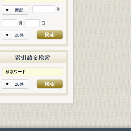
年
西暦
月
日
20件
20件