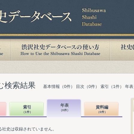
含む検索結果
基本情報（0件） 目次（0件） 索引（1件） 年表
年表
索引
資料編
（0件）
（1件）
（0件）
る社史は収録されていません。