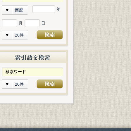
年
西暦
月
日
20件
20件