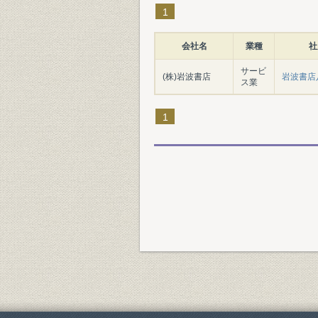
1
会社名
業種
社
サービ
(株)岩波書店
岩波書店
ス業
1