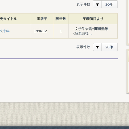
表示件数
20件
史タイトル
出版年
該当数
年表項目より
... 文学学会賞=
藤田圭雄
八十年
1996.12
1
《解題戦後 ...
表示件数
20件