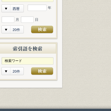
年
西暦
月
日
20件
20件