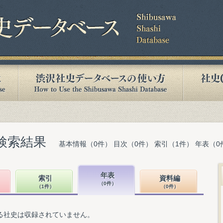
検索結果
基本情報（0件） 目次（0件） 索引（1件） 年表（0
年表
索引
資料編
（0件）
（1件）
（0件）
る社史は収録されていません。