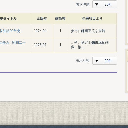
表示件数
20件
史タイトル
出版年
該当数
年表項目より
取引所20年史
1974.04
1
参与に
鎌田正
美を委嘱
歩み : 昭和二十
... 落、操縦士
鎌田正
祐殉
1975.07
1
職、旅 ...
表示件数
20件