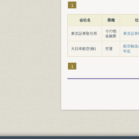
1
会社名
業種
社
その他
東京証券取引所
東京証券
金融業
航空輸送の
大日本航空(株)
空運
年迄
1