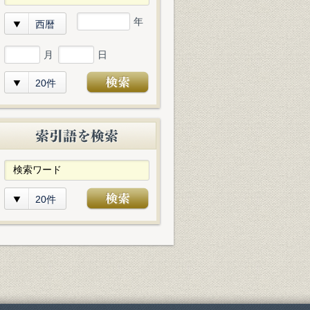
年
西暦
月
日
20件
20件