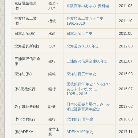
京阪電気鉄道
鉄道・
京阪百年のあゆみ. 資料編
2011.03
(株)
バス
住友精密工業
住友精密工業五十年史 :
機械
2011.10
(株)
1961-2010
日本水産(株)
水産
日本水産百年史
2011.05
北海道瓦斯(株)
ガス
北海道ガス100年史
2012.03
三浦藤沢信用金
銀行
三浦藤沢信用金庫60年史
2011.07
庫
東洋紡(株)
繊維
東洋紡百三十年史
2015.03
肥後銀行90年史 : うるおい
(株)肥後銀行
銀行
ある未来のために。 :
2016.07
1925→2015
日本の証券市場の歩み : み
みずほ証券(株)
証券
2018.02
ずほ証券百周年記念
(株)北洋銀行
銀行
北洋銀行 百年史
2018.03
化学工
(株)ADEKA
ADEKA100年史
2017.11
業