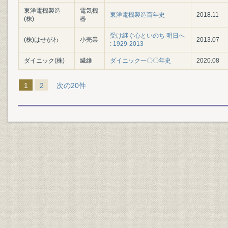
東洋電機製造
電気機
東洋電機製造百年史
2018.11
(株)
器
受け継ぐ心といのち 明日へ
(株)はせがわ
小売業
2013.07
: 1929-2013
ダイニック(株)
繊維
ダイニック一〇〇年史
2020.08
1
2
次の20件