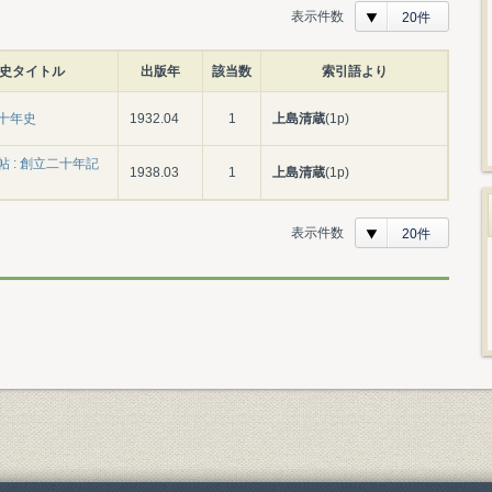
表示件数
20件
史タイトル
出版年
該当数
索引語より
十年史
1932.04
1
上島清蔵
(1p)
 : 創立二十年記
1938.03
1
上島清蔵
(1p)
表示件数
20件