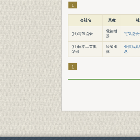
1
会社名
業種
社
電気機
(社)電気協会
電気協会
器
(社)日本工業倶
経済団
会員写真帖
楽部
体
念
1