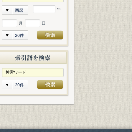
年
西暦
月
日
20件
20件