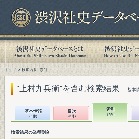
トップ
検索結果 - 索引
"上村九兵衛"を含む検索結果
基本情
索引
基本情報
目次
（2件）
（0件）
（0件）
検索結果の業種割合