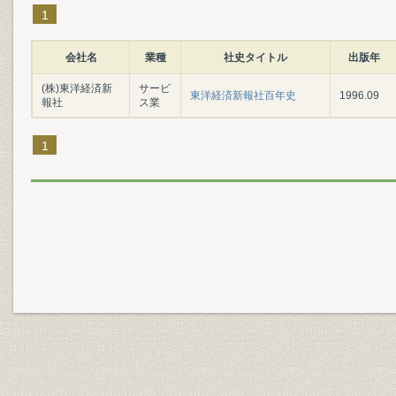
1
会社名
業種
社史タイトル
出版年
(株)東洋経済新
サービ
東洋経済新報社百年史
1996.09
報社
ス業
1