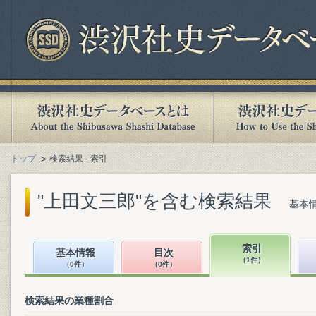
トップ
検索結果 - 索引
"上田文三郎"を含む検索結果
基本情
索引
基本情報
目次
（1件）
（0件）
（0件）
検索結果の業種割合