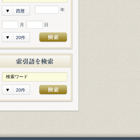
年
西暦
月
日
20件
20件