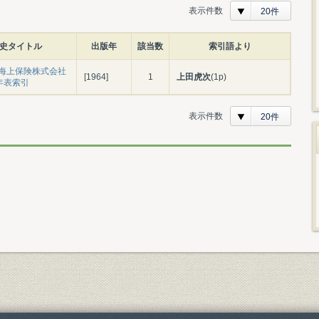
表示件数
20件
史タイトル
出版年
該当数
索引語より
海上保険株式会社
[1964]
1
上田虎次
(1p)
 年表索引
表示件数
20件