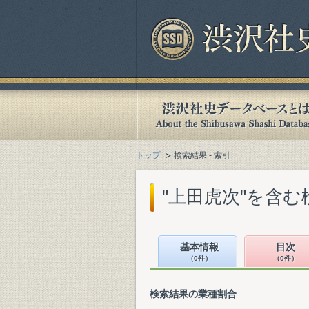
トップ
検索結果 - 索引
"上田虎次"を含む
基本情報
目次
（0件）
（0件）
検索結果の業種割合