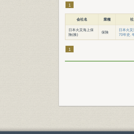
1
会社名
業種
社
日本火災海上保
日本火災
保険
険(株)
70年史.
1