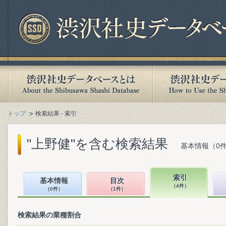
トップ
検索結果 - 索引
"上野健"を含む検索結果
基本情報（0件
索引
基本情報
目次
（4件）
（0件）
（1件）
検索結果の業種割合