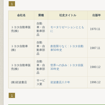
1
会社名
業種
社史タイトル
出版年
自動
トヨタ自動車販
車・自
モータリゼーションととも
1970.11
売(株)
動車部
に
品
自動
トヨタ自動車
車・自
創造限りなく : トヨタ自動
1987.11
(株)
動車部
車50年史
品
自動
トヨタ自動車販
車・自
世界への歩み : トヨタ自販
1980.12
売(株)
動車部
30年史
品
サービ
(株)岩波書店
岩波書店八十年
1996.12
ス業
1