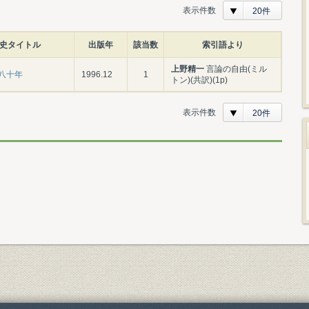
表示件数
20件
史タイトル
出版年
該当数
索引語より
上野精一
言論の自由(ミル
八十年
1996.12
1
トン)(共訳)(1p)
表示件数
20件