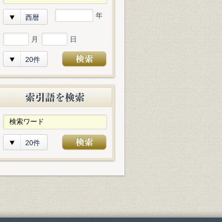
年
西暦
月
日
20件
20件