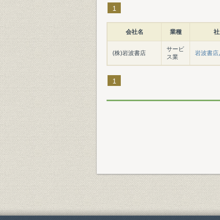
1
会社名
業種
社
サービ
(株)岩波書店
岩波書店
ス業
1