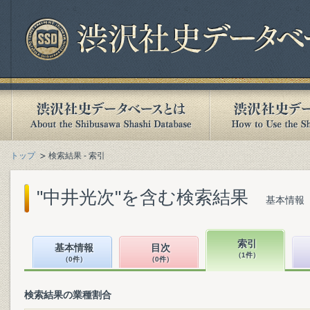
トップ
検索結果 - 索引
"中井光次"を含む検索結果
基本情報（
索引
基本情報
目次
（1件）
（0件）
（0件）
検索結果の業種割合