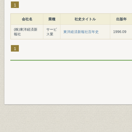
1
会社名
業種
社史タイトル
出版年
(株)東洋経済新
サービ
東洋経済新報社百年史
1996.09
報社
ス業
1