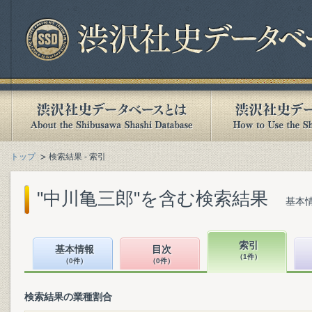
トップ
検索結果 - 索引
"中川亀三郎"を含む検索結果
基本情
索引
基本情報
目次
（1件）
（0件）
（0件）
検索結果の業種割合