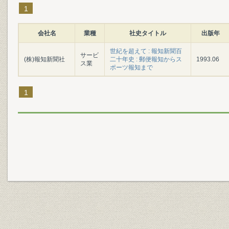
1
会社名
業種
社史タイトル
出版年
世紀を超えて : 報知新聞百
サービ
(株)報知新聞社
二十年史 : 郵便報知からス
1993.06
ス業
ポーツ報知まで
1