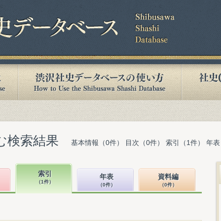
含む検索結果
基本情報（0件） 目次（0件） 索引（1件） 年表
索引
年表
資料編
（1件）
（0件）
（0件）