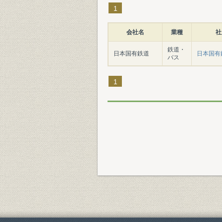
1
会社名
業種
社
鉄道・
日本国有鉄道
日本国有
バス
1