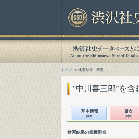
トップ
検索結果 - 索引
"中川喜三郎"を
基本情報
目次
（0件）
（0件）
検索結果の業種割合