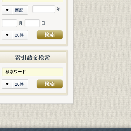
年
西暦
月
日
20件
20件