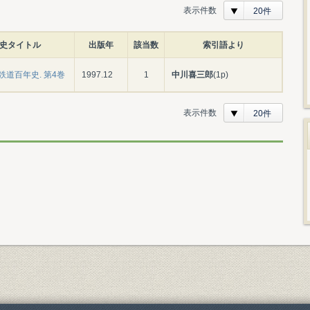
表示件数
20件
史タイトル
出版年
該当数
索引語より
鉄道百年史. 第4巻
1997.12
1
中川喜三郎
(1p)
表示件数
20件