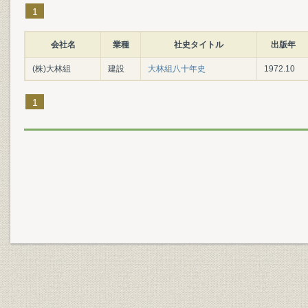
1
会社名
業種
社史タイトル
出版年
(株)大林組
建設
大林組八十年史
1972.10
1