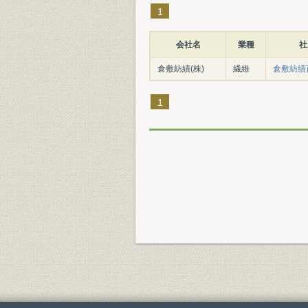
1
会社名
業種
社
倉敷紡績(株)
繊維
倉敷紡績
1