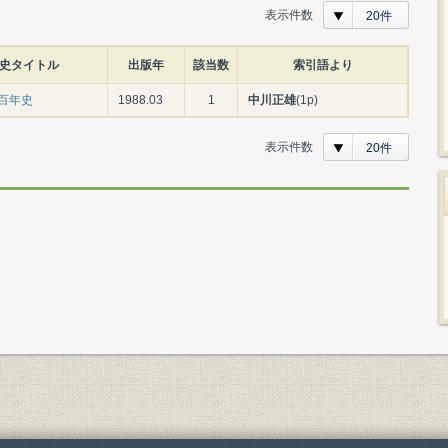
表示件数
20件
史タイトル
出版年
該当数
索引語より
百年史
1988.03
1
中川正雄
(1p)
表示件数
20件