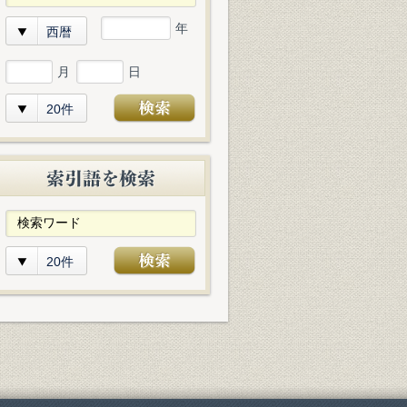
年
西暦
月
日
20件
20件