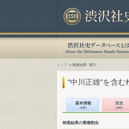
トップ
検索結果 - 索引
"中川正雄"を含む
基本情報
目次
（0件）
（0件）
検索結果の業種割合