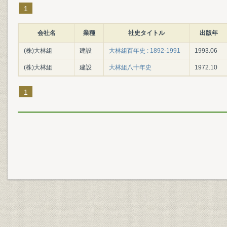
1
会社名
業種
社史タイトル
出版年
(株)大林組
建設
大林組百年史 : 1892-1991
1993.06
(株)大林組
建設
大林組八十年史
1972.10
1