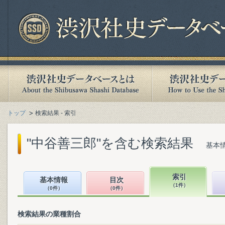
トップ
検索結果 - 索引
"中谷善三郎"を含む検索結果
基本情
索引
基本情報
目次
（1件）
（0件）
（0件）
検索結果の業種割合