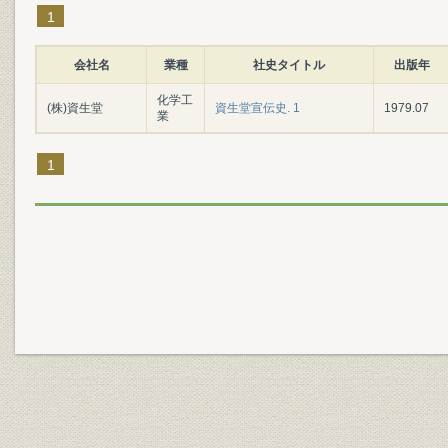
1
会社名
業種
社史タイトル
出版年
化学工
(株)資生堂
資生堂宣伝史. 1
1979.07
業
1