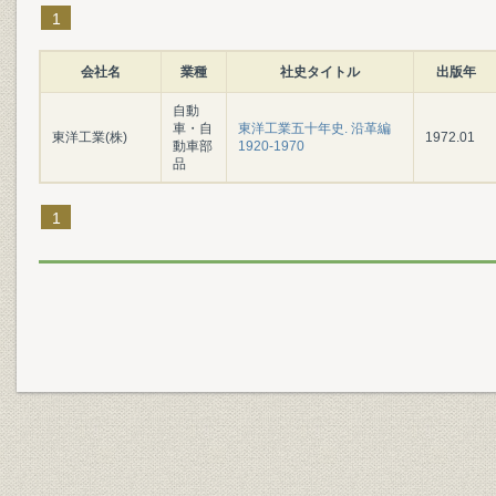
1
会社名
業種
社史タイトル
出版年
自動
車・自
東洋工業五十年史. 沿革編
東洋工業(株)
1972.01
動車部
1920-1970
品
1