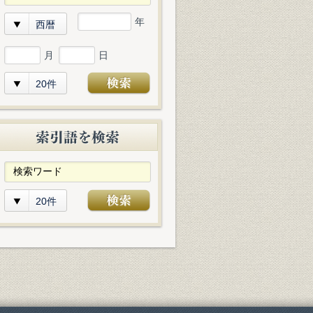
年
西暦
月
日
20件
20件