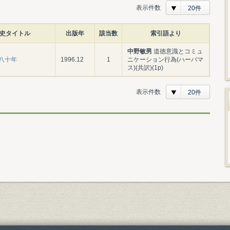
表示件数
20件
史タイトル
出版年
該当数
索引語より
中野敏男
道徳意識とコミュ
八十年
1996.12
1
ニケーション行為(ハーバマ
ス)(共訳)(1p)
表示件数
20件