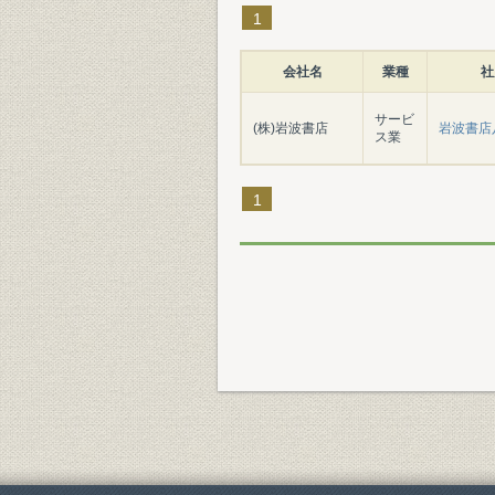
1
会社名
業種
社
サービ
(株)岩波書店
岩波書店
ス業
1