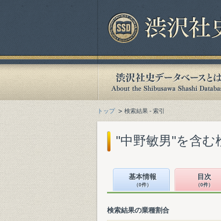
トップ
検索結果 - 索引
"中野敏男"を含む
基本情報
目次
（0件）
（0件）
検索結果の業種割合