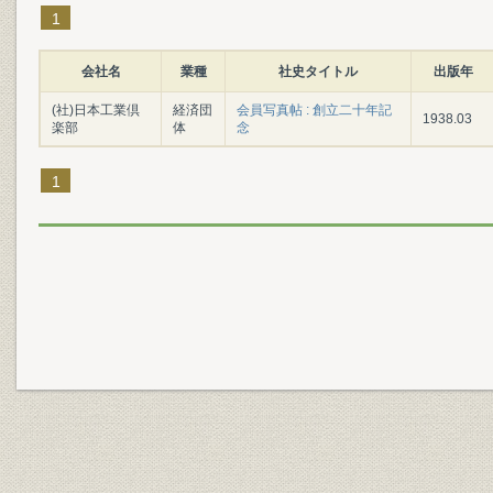
1
会社名
業種
社史タイトル
出版年
(社)日本工業倶
経済団
会員写真帖 : 創立二十年記
1938.03
楽部
体
念
1