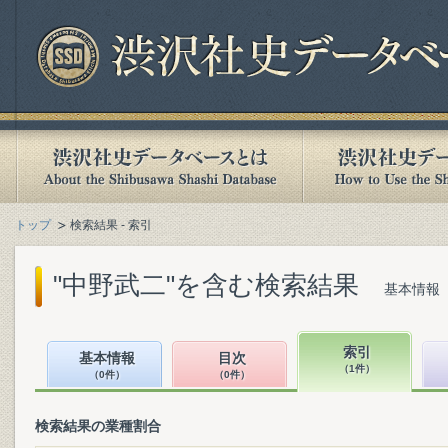
トップ
検索結果 - 索引
"中野武二"を含む検索結果
基本情報（
索引
基本情報
目次
（1件）
（0件）
（0件）
検索結果の業種割合