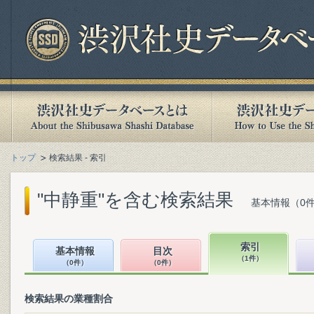
トップ
検索結果 - 索引
"中静重"を含む検索結果
基本情報（0件
索引
基本情報
目次
（1件）
（0件）
（0件）
検索結果の業種割合