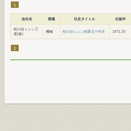
1
会社名
業種
社史タイトル
出版年
蛇の目ミシン工
機械
蛇の目ミシン創業五十年史
1971.10
業(株)
1