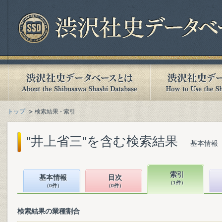
トップ
検索結果 - 索引
"井上省三"を含む検索結果
基本情報（
索引
基本情報
目次
（1件）
（0件）
（0件）
検索結果の業種割合