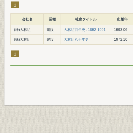
1
会社名
業種
社史タイトル
出版年
(株)大林組
建設
大林組百年史 : 1892-1991
1993.06
(株)大林組
建設
大林組八十年史
1972.10
1