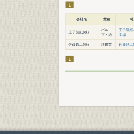
1
会社名
業種
社
パル
王子製紙社史
王子製紙(株)
プ・紙
本編
佐藤鉄工(株)
鉄鋼業
佐藤鉄工
1