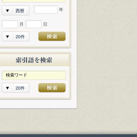
年
西暦
月
日
20件
20件