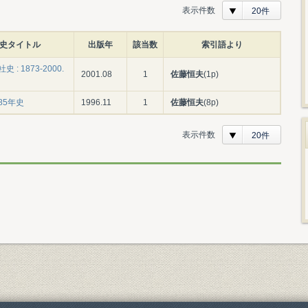
表示件数
20件
史タイトル
出版年
該当数
索引語より
 : 1873-2000.
2001.08
1
佐藤恒夫
(1p)
85年史
1996.11
1
佐藤恒夫
(8p)
表示件数
20件