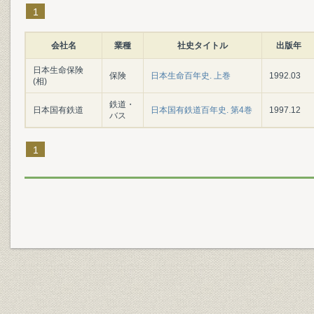
1
会社名
業種
社史タイトル
出版年
日本生命保険
保険
日本生命百年史. 上巻
1992.03
(相)
鉄道・
日本国有鉄道
日本国有鉄道百年史. 第4巻
1997.12
バス
1