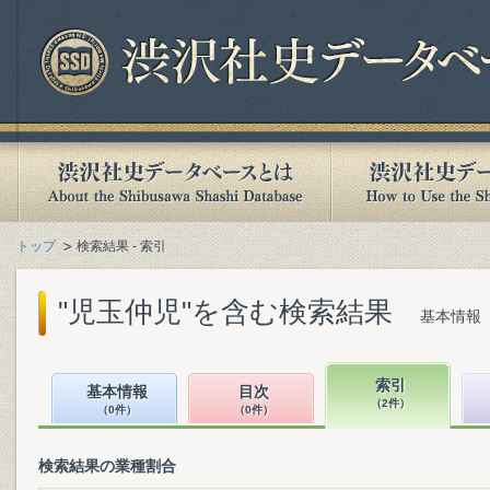
トップ
検索結果 - 索引
"児玉仲児"を含む検索結果
基本情報（
索引
基本情報
目次
（2件）
（0件）
（0件）
検索結果の業種割合