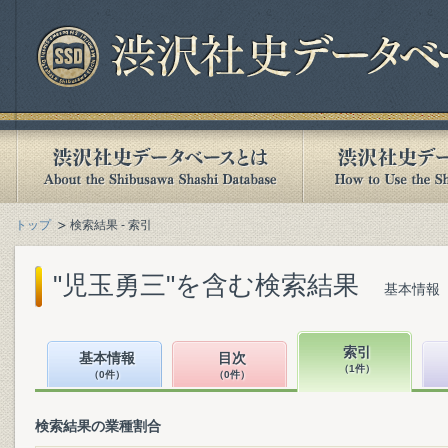
トップ
検索結果 - 索引
"児玉勇三"を含む検索結果
基本情報（
索引
基本情報
目次
（1件）
（0件）
（0件）
検索結果の業種割合