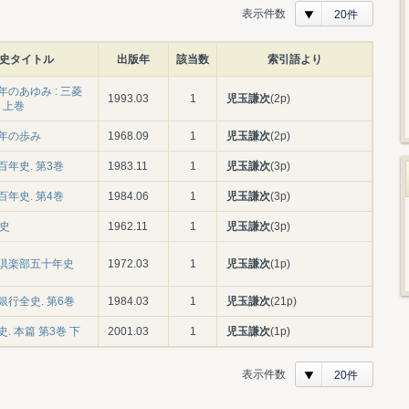
表示件数
20件
史タイトル
出版年
該当数
索引語より
のあゆみ : 三菱
1993.03
1
児玉謙次
(2p)
 上巻
年の歩み
1968.09
1
児玉謙次
(2p)
年史. 第3巻
1983.11
1
児玉謙次
(3p)
年史. 第4巻
1984.06
1
児玉謙次
(3p)
年史
1962.11
1
児玉謙次
(3p)
倶楽部五十年史
1972.03
1
児玉謙次
(1p)
銀行全史. 第6巻
1984.03
1
児玉謙次
(21p)
. 本篇 第3巻 下
2001.03
1
児玉謙次
(1p)
表示件数
20件