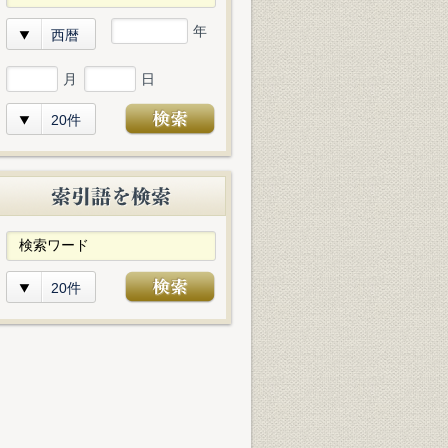
年
西暦
月
日
20件
20件