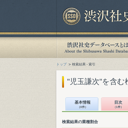
トップ
検索結果 - 索引
"児玉謙次"を含む
基本情報
目次
（0件）
（1件）
検索結果の業種割合