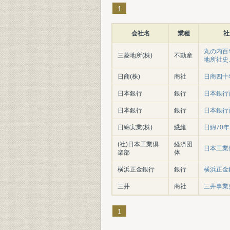
1
会社名
業種
社
丸の内百年
三菱地所(株)
不動産
地所社史.
日商(株)
商社
日商四十
日本銀行
銀行
日本銀行百
日本銀行
銀行
日本銀行百
日綿実業(株)
繊維
日綿70
(社)日本工業倶
経済団
日本工業
楽部
体
横浜正金銀行
銀行
横浜正金
三井
商社
三井事業史
1