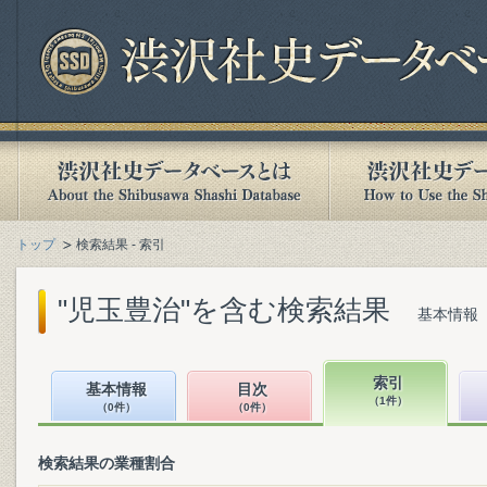
トップ
検索結果 - 索引
"児玉豊治"を含む検索結果
基本情報（
索引
基本情報
目次
（1件）
（0件）
（0件）
検索結果の業種割合