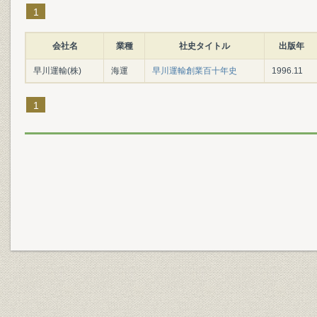
1
会社名
業種
社史タイトル
出版年
早川運輸(株)
海運
早川運輸創業百十年史
1996.11
1