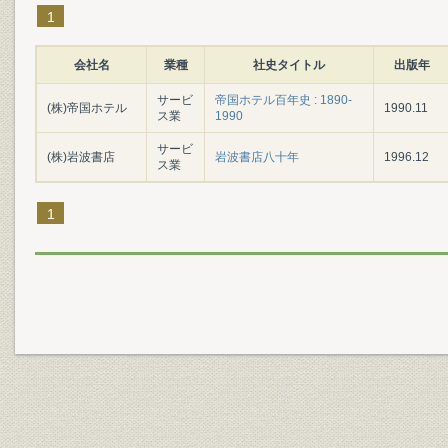
1
会社名
業種
社史タイトル
出版年
サービ
帝国ホテル百年史 : 1890-
(株)帝国ホテル
1990.11
ス業
1990
サービ
(株)岩波書店
岩波書店八十年
1996.12
ス業
1