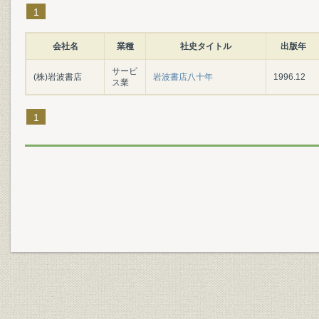
1
会社名
業種
社史タイトル
出版年
サービ
(株)岩波書店
岩波書店八十年
1996.12
ス業
1