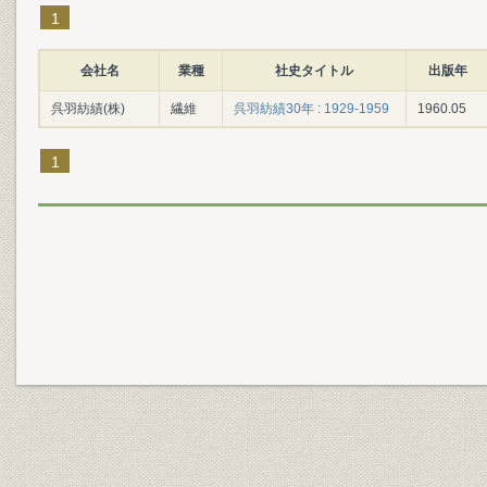
1
会社名
業種
社史タイトル
出版年
呉羽紡績(株)
繊維
呉羽紡績30年 : 1929-1959
1960.05
1