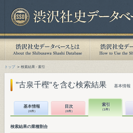
トップ
検索結果 - 索引
"古泉千樫"を含む検索結果
基本情報（
索引
基本情報
目次
（1件）
（0件）
（0件）
検索結果の業種割合