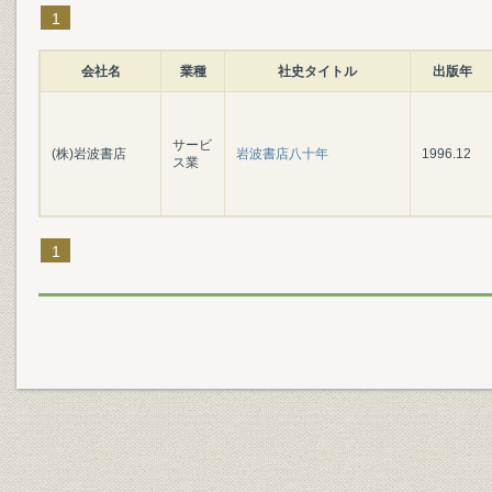
1
会社名
業種
社史タイトル
出版年
サービ
(株)岩波書店
岩波書店八十年
1996.12
ス業
1