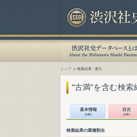
トップ
検索結果 - 索引
"古満"を含む検索
基本情報
目次
（0件）
（0件）
検索結果の業種割合