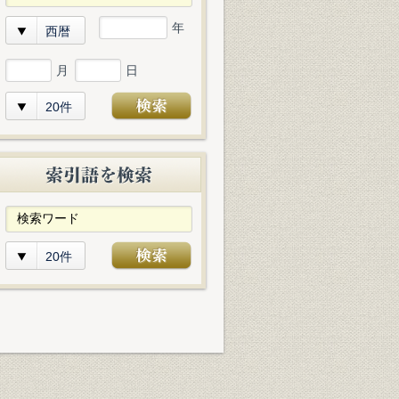
年
西暦
月
日
20件
20件