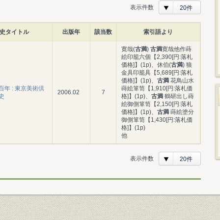
表示件数
20件
史タイトル
出版年
該当数
索引語より
寛哉(
古満
)
古満
寛哉他作蒔
絵印籠六個【2,390[円:落札
価格]】(1p)、休伯(
古満
) 狼
金具印籠具【5,689[円:落札
価格]】(1p)、
古満
花鳥山水
年 : 東京美術倶
蒔絵箪笥【1,910[円:落札価
2006.02
7
史
格]】(1p)、
古満
鶴研出し蒔
絵御側箪笥【2,150[円:落札
価格]】(1p)、
古満
蒔絵塗分
御側箪笥【1,430[円:落札価
格]】(1p)
他
表示件数
20件