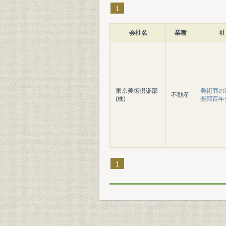
1
会社名
業種
社
東京美術倶楽部
美術商の百
不動産
(株)
楽部百年
1