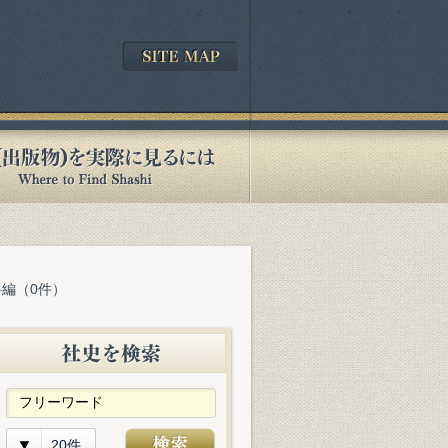
料編（0件）
20件