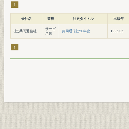
1
会社名
業種
社史タイトル
出版年
サービ
(社)共同通信社
共同通信社50年史
1996.06
ス業
1