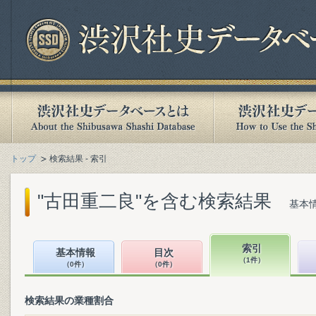
トップ
検索結果 - 索引
"古田重二良"を含む検索結果
基本情
索引
基本情報
目次
（1件）
（0件）
（0件）
検索結果の業種割合