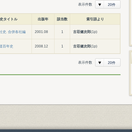
表示件数
20件
史タイトル
出版年
該当数
索引語より
社史. 合併各社編
2001.08
1
古荘健次郎
(1p)
道百年史
2008.12
1
古荘健次郎
(1p)
表示件数
20件