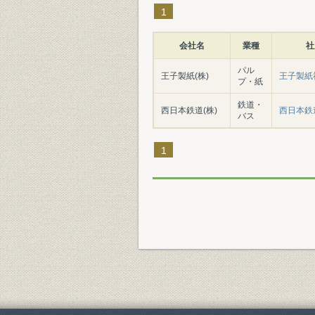
1
会社名
業種
社
パル
王子製紙(株)
王子製紙
プ・紙
鉄道・
西日本鉄道(株)
西日本鉄
バス
1