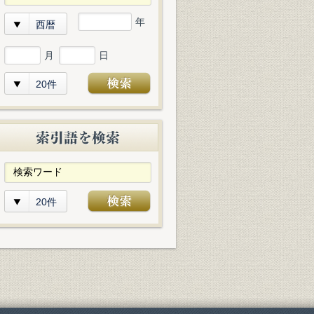
年
西暦
月
日
20件
20件