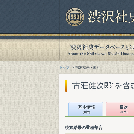
トップ
検索結果 - 索引
"古荘健次郎"を
基本情報
目次
（0件）
（0件）
検索結果の業種割合