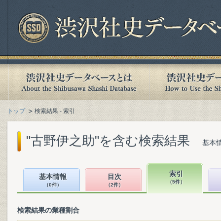
トップ
検索結果 - 索引
"古野伊之助"を含む検索結果
基本情
索引
基本情報
目次
（5件）
（0件）
（2件）
検索結果の業種割合