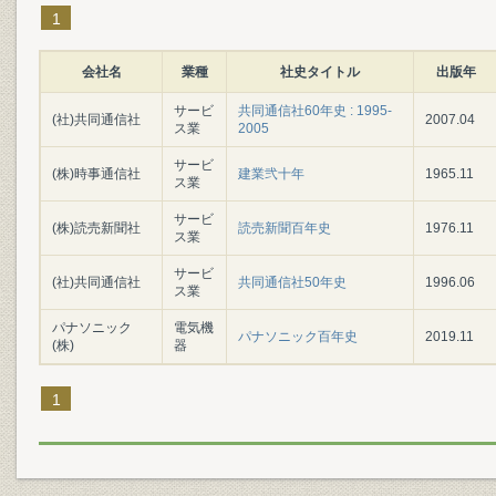
1
会社名
業種
社史タイトル
出版年
サービ
共同通信社60年史 : 1995-
(社)共同通信社
2007.04
ス業
2005
サービ
(株)時事通信社
建業弐十年
1965.11
ス業
サービ
(株)読売新聞社
読売新聞百年史
1976.11
ス業
サービ
(社)共同通信社
共同通信社50年史
1996.06
ス業
パナソニック
電気機
パナソニック百年史
2019.11
(株)
器
1