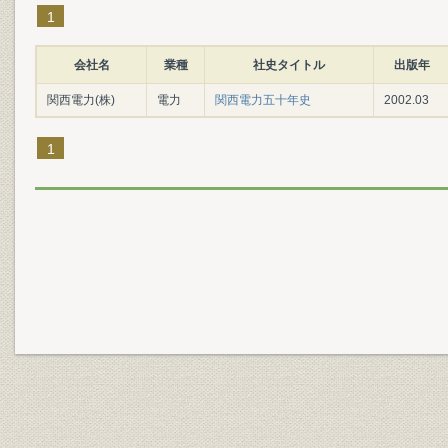
1
会社名
業種
社史タイトル
出版年
関西電力(株)
電力
関西電力五十年史
2002.03
1