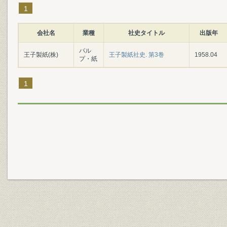
1
会社名
業種
社史タイトル
出版年
パル
王子製紙(株)
王子製紙社史. 第3巻
1958.04
プ・紙
1