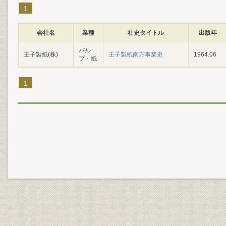
1
会社名
業種
社史タイトル
出版年
パル
王子製紙(株)
王子製紙南方事業史
1964.06
プ・紙
1