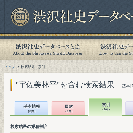
トップ
検索結果 - 索引
"宇佐美林平"を含む検索結果
基本情
索引
基本情報
目次
（1件）
（0件）
（0件）
検索結果の業種割合