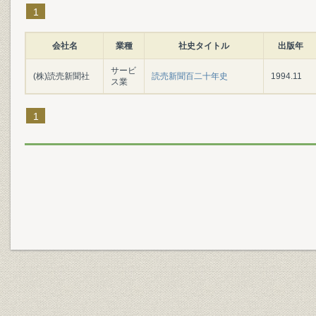
1
会社名
業種
社史タイトル
出版年
サービ
(株)読売新聞社
読売新聞百二十年史
1994.11
ス業
1