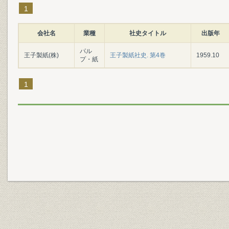
1
会社名
業種
社史タイトル
出版年
パル
王子製紙(株)
王子製紙社史. 第4巻
1959.10
プ・紙
1