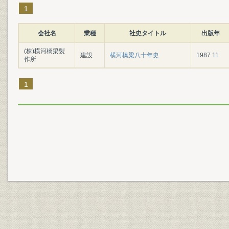
1
会社名
業種
社史タイトル
出版年
(株)横河橋梁製
建設
横河橋梁八十年史
1987.11
作所
1