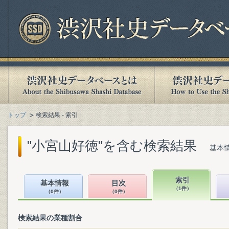
トップ
検索結果 - 索引
"小宮山好徳"を含む検索結果
基本情
索引
基本情報
目次
（1件）
（0件）
（0件）
検索結果の業種割合