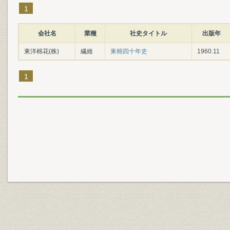
1
会社名
業種
社史タイトル
出版年
東洋棉花(株)
繊維
東棉四十年史
1960.11
1