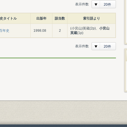
表示件数
20件
史タイトル
出版年
該当数
索引語より
(小宮山)英蔵(2p)、
小宮山
百年史
1998.08
2
英蔵
(1p)
表示件数
20件