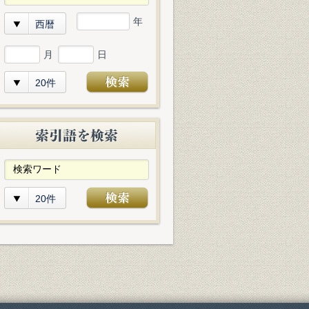
年
西暦
月
日
20件
20件