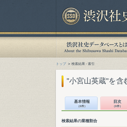
トップ
検索結果 - 索引
"小宮山英蔵"を
基本情報
目次
（0件）
（0件）
検索結果の業種割合