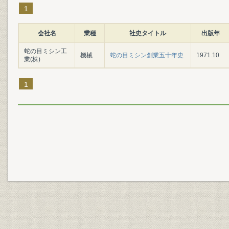
1
会社名
業種
社史タイトル
出版年
蛇の目ミシン工
機械
蛇の目ミシン創業五十年史
1971.10
業(株)
1