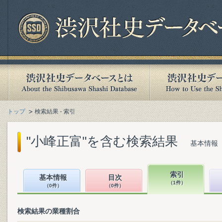
トップ
検索結果 - 索引
"小峰正富"を含む検索結果
基本情報（
索引
基本情報
目次
（1件）
（0件）
（0件）
検索結果の業種割合